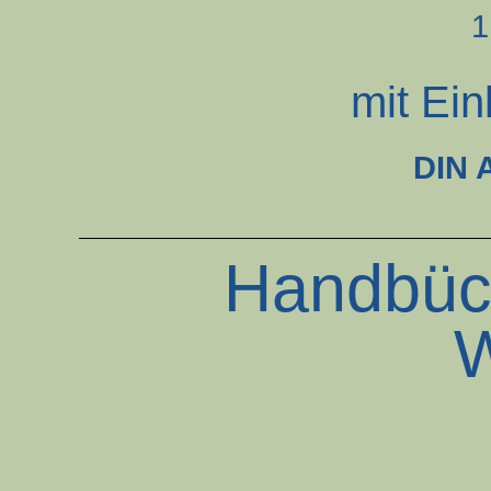
1
mit Ein
DIN 
Handbüch
W