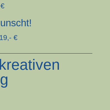
 €
Kunscht!
19,- €
kreativen
ng