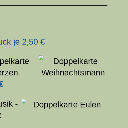
ück je 2,50 €
€