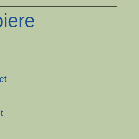
iere
ct
t